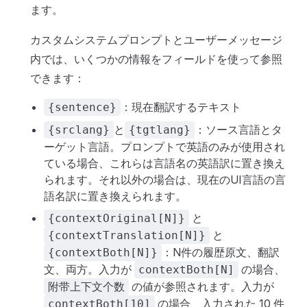
ます。
カスタムシステムプロンプトとユーザーメッセージ
内では、いくつかの情報をフィールドを使って参照
できます：
：現在翻訳するテキスト
{sentence}
と
：ソース言語とタ
{srclang}
{tgtlang}
ーゲット言語。プロンプトで英語のみが使用され
ている場合、これらは言語名の英語訳に置き換え
られます。それ以外の場合は、現在のUI言語の言
語名訳に置き換えられます。
と
{contextOriginal[N]}
と
{contextTranslation[N]}
：N件の履歴原文、翻訳
{contextBoth[N]}
文、両方。入力が
の場合、
contextBoth[N]
の値が参照されます。入力が
附带上下文个数
の場合、入力された 10 件
contextBoth[10]